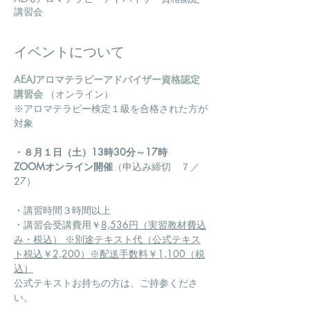
講習会
イベントについて
AEAJアロマテラピーアドバイザー資格認定
講習会
 （オンライン）
※アロマテラピー検定１級を合格された方が
対象
・８月１日（土）13時30分～17時　
ZOOMオンライン開催
（申込み締切　７／
27）
・講習時間３時間以上
・講習会受講費用￥
8,536円（実習教材費込
み・税込） ※別途テキスト代（公式テキス
ト税込￥2,200）※配送手数料￥1,100（税
込）
公式テキストお持ちの方は、ご持参くださ
い。