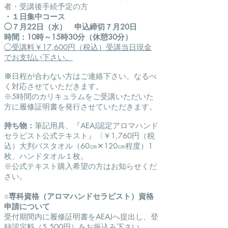
者・受講後手続予定の方
・１日集中コース
◯７
月22
日（水）
申込締切７月20日
時間：10時～15時30分（休憩30分）
◯受講料￥17,600円（税込）受講当日現金
でお支払い下さい。
※
​日程が合わない方はご連絡下さい。なるべ
く対応させていただきます。
※5時間のカリキュラムをご受講いただいた
方に
履修証明書を発行させていただきます。
持ち物：
筆記用具、『AEAJ認定アロマハンド
セラピスト公式テキスト』〈￥1,760円（税
込）大判バスタオル（60㎝✕120㎝程度）1
枚、ハンドタオル１枚。
※公式テキスト購入希望の方はお知らせくだ
さい。
○​専科資格（アロマハンドセラピスト）資格
申請について
受付期間内に履修証明書をAEAJへ提出し、登
録認定料（5,500円）
をお振込み下さい。