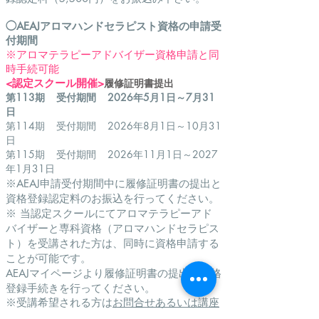
◯AEAJアロマハンドセラピスト資格
の申請受
付
期間
※
​アロマテラピーアドバイザー資格申請と同
時手続可能
<認定ス
クール開
催>
履修証明書提出
第113期 受付期間 2026年5月1日～7月31
日
第114期 受付期間 2026年8月1日～10月31
日
第115期 受付期間 2026年11月1日～2027
年1月31日
※AEAJ申請受付期間中に履修証明書の提出と
資格登録認定料のお振込を行ってください。
※ 当認定スクールにてアロマテラピーアド
バイザーと専科資格（アロマハンドセラピス
ト）を受講された方は、同時に資格申請する
ことが可能です。
AEAJマイページより履修証明書の提出と資格
登録手続きを行ってください。
※受講希望され
る方は
お
問合せあるいは講座
＆イベントからお申込み
下さ
い。