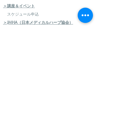
＞講座＆イベント
スケジュール申込
＞JMHA（日本メディカルハーブ協会）
＞メディカルハーブ検定コース
＞ハーバルセラピストコース
＞日本のハーブセラピストコース
＞ハーバルフードセラピストコース
＞エコロジカルハーバリズム（園芸）実践講座
​
＞エコロジカルハーバリズム（クラフト）実践講
座
＞AEAJ アロマテラピー検定・アドバイザー認定
＞アロマハンドセラピスト
＞アロマインストラクターコース
＞日本フィトセラピー協会 フィトセラピー講座
＞ハンドケアセラピスト認定講座
＞ハンドケアマイスター認定講座