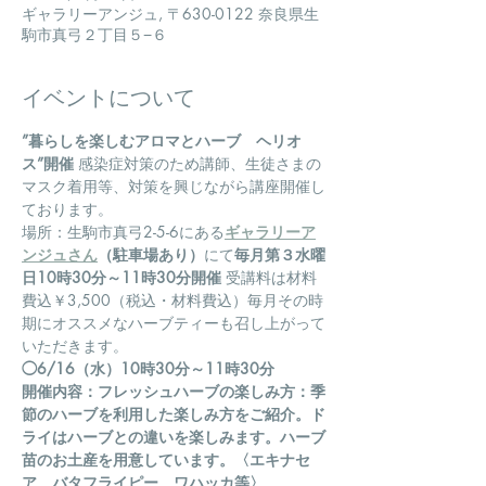
ギャラリーアンジュ, 〒630-0122 奈良県生
駒市真弓２丁目５−６
イベントについて
”暮らしを楽しむアロマとハーブ　ヘリオ
ス”開催
 感染症対策のため講師、生徒さまの
マスク着用等、対策を興じながら講座開催し
ております。
場所：生駒市真弓2-5-6にある
ギャラリーア
ンジュさん
（駐車場あり）
にて
毎月第３水曜
日10時30分～11時30分開催
 受講料は材料
費込￥3,500（税込・材料費込）毎月その時
期にオススメなハーブティーも召し上がって
いただきます。
◯6/16（水）10時30分～11時30分
開催内容：フレッシュハーブの楽しみ方：季
節のハーブを利用した楽しみ方をご紹介。ド
ライはハーブとの違いを楽しみます。ハーブ
苗のお土産を用意しています。〈エキナセ
ア、バタフライピー、ワハッカ等〉