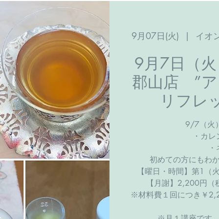
9月07日(火)
  |  
イオ
9月7日（
郡山店 ”
リフレ
9/7（
・カレ
・
初めての方にもわ
【曜日・時間】第1（火）
【月謝】2,200円
※材料費１回につき￥2,
※月１講座です