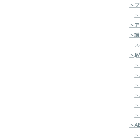
＞ブ
＞
＞ア
＞講
ス
＞J
＞
＞
＞
＞
＞
​
＞
＞A
＞