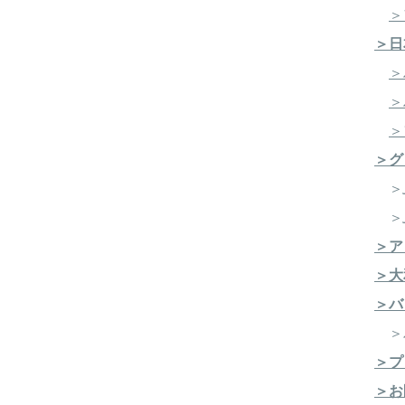
＞
＞日
＞
＞
＞
＞グ
＞J
＞J
＞ア
＞大
＞バ
​ 
＞プ
＞お