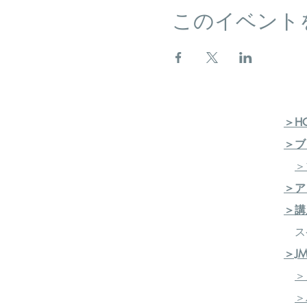
このイベント
＞H
＞ブ
＞
＞ア
＞講
ス
＞J
＞
＞