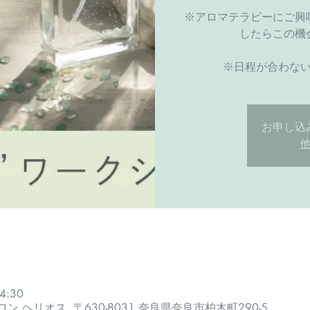
※アロマテラピーにご興
したらこの機
​※日程が合わな
お申し込
4:30
ヘリオス, 〒630-8031 奈良県奈良市柏木町290-5