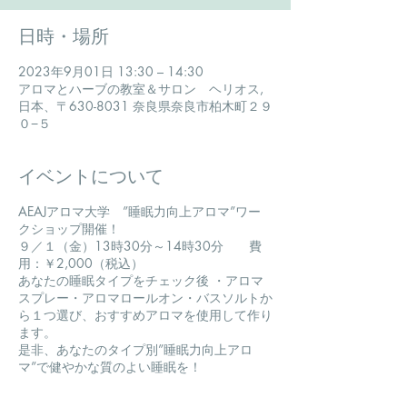
日時・場所
2023年9月01日 13:30 – 14:30
アロマとハーブの教室＆サロン ヘリオス,
日本、〒630-8031 奈良県奈良市柏木町２９
０−５
イベントについて
AEAJアロマ大学 ”睡眠力向上アロマ”ワー
クショップ開催！
９／１（金）13時30分～14時30分 費
用：￥2,000（税込）
あなたの睡眠タイプをチェック後 ​・アロマ
スプレー・アロマロールオン・バスソルトか
ら１つ選び、おすすめアロマを使用して作り
ます。
是非、あなたのタイプ別”睡眠力向上アロ
マ”で健やかな質のよい睡眠を！