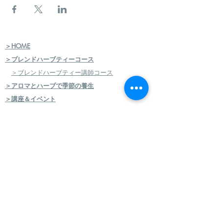
＞HOME
＞ブレンドハーブティーコース
＞ブレンドハーブティー講師コース
＞アロマとハーブで季節の養生
＞講座＆イベント
スケジュール申込
＞JMHA（日本メディカルハーブ協会）
＞メディカルハーブ検定コース
＞ハーバルセラピストコース
＞日本のハーブセラピストコース
＞ハーバルフードセラピストコース
＞エコロジカルハーバリズム（園芸）実践講座
​
＞エコロジカルハーバリズム（クラフト）実践講
座