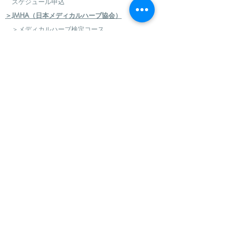
スケジュール申込
＞JMHA（日本メディカルハーブ協会）
＞メディカルハーブ検定コース
＞ハーバルセラピストコース
＞日本のハーブセラピストコース
＞ハーバルフードセラピストコース
＞エコロジカルハーバリズム（園芸）実践講座
​
＞エコロジカルハーバリズム（クラフト）実践講
座
＞AEAJ アロマテラピー検定・アドバイザー認定
＞アロマハンドセラピスト
＞アロマインストラクターコース
＞日本フィトセラピー協会 フィトセラピー講座
＞ハンドケアセラピスト認定講座
＞ハンドケアマイスター認定講座
＞フィトセラピー・ハンドケア再受講制度
＞グリーンフラスコ認定校