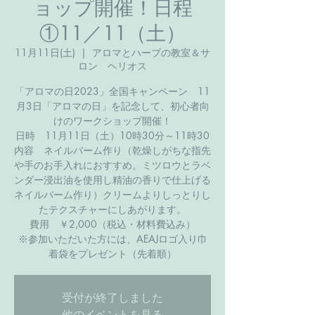
ョップ開催！日程
①11／11（土）
11月11日(土)
  |  
アロマとハーブの教室＆サ
ロン ヘリオス
「アロマの日2023」全国キャンペーン 11
月3日「アロマの日」を記念して、初心者向
けのワークショップ開催！
日時 11月11日（土）10時30分～11時30
内容 ネイルバーム作り（乾燥しがちな指先
や手のお手入れにおすすめ。ミツロウとラベ
ンダー浸出油を使用し精油の香りで仕上げる
ネイルバーム作り）クリームよりしっとりし
たテクスチャーにしあがります。
費用 ￥2,000（税込・材料費込み）
※参加いただいた方には、AEAJロゴ入り巾
着袋をプレゼント（先着順）
受付が終了しました
他のイベントを見る