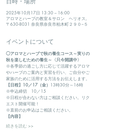
日時・場所
2025年10月17日 13:30 – 16:00
アロマとハーブの教室＆サロン ヘリオス,
〒630-8031 奈良県奈良市柏木町２９０−５
イベントについて
◯アロマとハーブで秋の養生コース～実りの
秋を楽しむための養生～〈只今開講中〉
​※各季節の過ごし方に応じて活躍するアロマ
やハーブのご案内と実習を行い、ご自分やご
家族のために活用する方法をお伝えします。
【日程】10／17（金）
13時30分～16時 　
※申込締切　10／15
※日程が合わない方はご相談ください。リク
エスト開催可能！
※直前のお申込はご相談ください。
【内容】
続きを読む >>