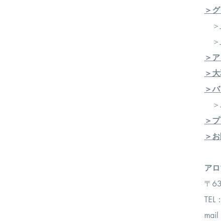
＞グ
＞J
＞J
＞ア
＞大
＞バ
​ 
＞プ
＞お
​​
〒6
TEL
mai