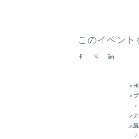
このイベント
＞H
＞ブ
＞
＞ア
＞講
ス