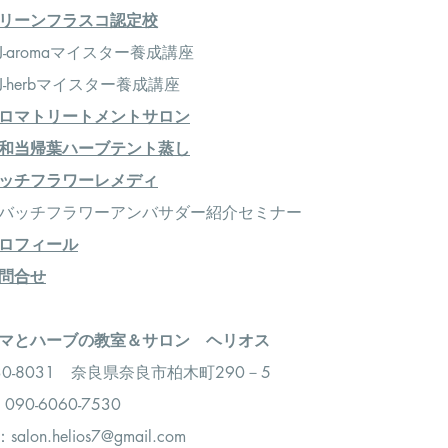
リーンフラスコ認定校
-aromaマイスター養成講座
-herbマイスター養成講座
ロマトリートメントサロン
和当帰葉ハーブテント蒸し
ッチフラワーレメディ
＞バッチフラワーアンバサダー紹介セミナー
ロフィール
問合せ
アロマとハーブの教室＆サロン ヘリオス
30-8031 奈良県奈良市柏木町290－5
：090-6060-7530
l：
salon.helios7@gmail.com