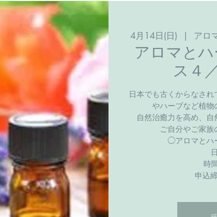
4月14日(日)
  |  
アロ
アロマとハ
ス４／
日本でも古くからなされ
やハーブなど植物
自然治癒力を高め、自然
ご自分やご家族
◯アロマとハ
時間
​申込