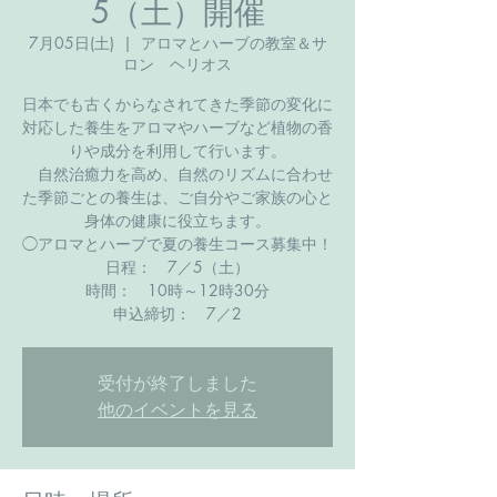
5（土）開催
7月05日(土)
  |  
アロマとハーブの教室＆サ
ロン ヘリオス
日本でも古くからなされてきた季節の変化に
対応した養生をアロマやハーブなど植物の香
りや成分を利用して行います。
自然治癒力を高め、自然のリズムに合わせ
た季節ごとの養生は、ご自分やご家族の心と
身体の健康に役立ちます。
◯アロマとハーブで夏の養生コース募集中​！
日程： 7／5（土）
時間： 10時～12時30分
​申込締切： 7／2
受付が終了しました
他のイベントを見る