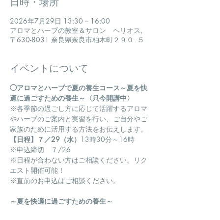
日時・場所
2026年7月29日 13:30 – 16:00
アロマとハーブの教室＆サロン ヘリオス,
〒630-8031 奈良県奈良市柏木町２９０−５
イベントについて
◯アロマとハーブで夏の養生コース～夏を快
適に過ごすための養生～〈只今開講中〉
​※各季節の過ごし方に応じて活躍するアロマ
やハーブのご案内と実習を行い、ご自分やご
家族のために活用する方法をお伝えします。
【日程】７／29（水）
13時30分～16時　
※申込締切　７/26
※日程が合わない方はご相談ください。リク
エスト開催可能！
※直前のお申込はご相談ください。
～夏を快適に過ごすための養生～