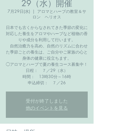
29（水）開催
7月29日(水)
  |  
アロマとハーブの教室＆サ
ロン ヘリオス
日本でも古くからなされてきた季節の変化に
対応した養生をアロマやハーブなど植物の香
りや成分を利用して行います。
自然治癒力を高め、自然のリズムに合わせ
た季節ごとの養生は、ご自分やご家族の心と
身体の健康に役立ちます。
◯アロマとハーブで夏の養生コース募集中​！
日程： ７／29（水）
時間： 13時30分～16時
​申込締切： ７／26
受付が終了しました
他のイベントを見る