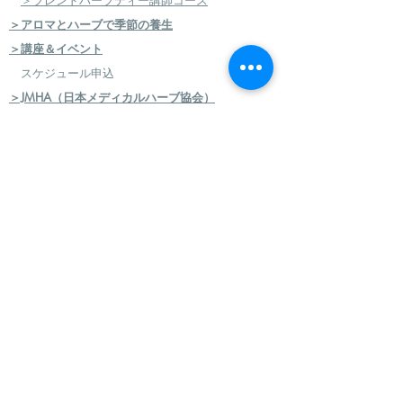
＞ブレンドハーブティー講師コース
＞アロマとハーブで季節の養生
＞講座＆イベント
スケジュール申込
＞JMHA（日本メディカルハーブ協会）
＞メディカルハーブ検定コース
＞ハーバルセラピストコース
＞日本のハーブセラピストコース
＞ハーバルフードセラピストコース
＞エコロジカルハーバリズム（園芸）実践講座
​
＞エコロジカルハーバリズム（クラフト）実践講
座
＞AEAJ アロマテラピー検定・アドバイザー認定
＞アロマハンドセラピスト
＞アロマインストラクターコース
＞日本フィトセラピー協会 フィトセラピー講座
＞ハンドケアセラピスト認定講座