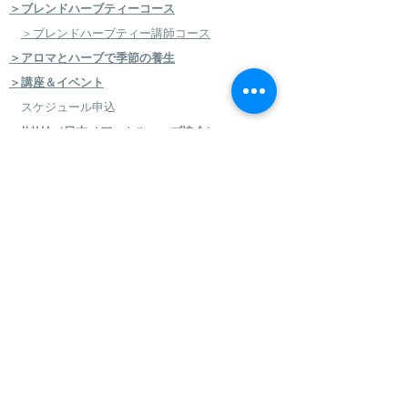
＞ブレンドハーブティーコース
＞ブレンドハーブティー講師コース
＞アロマとハーブで季節の養生
＞講座＆イベント
スケジュール申込
＞JMHA（日本メディカルハーブ協会）
＞メディカルハーブ検定コース
＞ハーバルセラピストコース
＞日本のハーブセラピストコース
＞ハーバルフードセラピストコース
＞エコロジカルハーバリズム（園芸）実践講座
​
＞エコロジカルハーバリズム（クラフト）実践講
座
＞AEAJ アロマテラピー検定・アドバイザー認定
＞アロマハンドセラピスト
＞アロマインストラクターコース
＞日本フィトセラピー協会 フィトセラピー講座