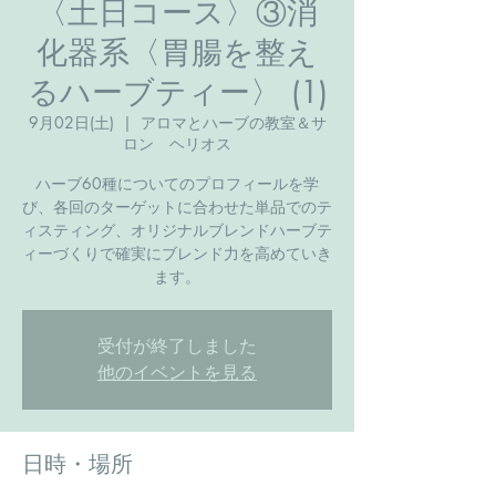
〈土日コース〉③消
化器系〈胃腸を整え
るハーブティー〉 (1)
9月02日(土)
  |  
アロマとハーブの教室＆サ
ロン ヘリオス
ハーブ60種についてのプロフィールを学
び、各回のターゲットに合わせた単品でのテ
ィスティング、オリジナルブレンドハーブテ
ィーづくりで確実にブレンド力を高めていき
ます。
受付が終了しました
他のイベントを見る
日時・場所