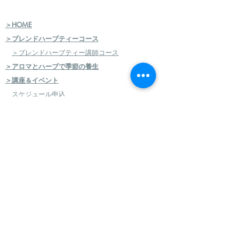
＞HOME
＞ブレンドハーブティーコース
＞ブレンドハーブティー講師コース
＞アロマとハーブで季節の養生
＞講座＆イベント
スケジュール申込
＞JMHA（日本メディカルハーブ協会）
＞メディカルハーブ検定コース
＞ハーバルセラピストコース
＞日本のハーブセラピストコース
＞ハーバルフードセラピストコース
＞エコロジカルハーバリズム（園芸）実践講座
​
＞エコロジカルハーバリズム（クラフト）実践講
座
＞AEAJ アロマテラピー検定・アドバイザー認定