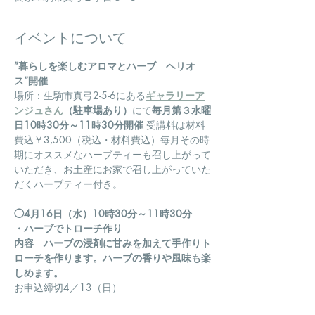
イベントについて
”暮らしを楽しむアロマとハーブ　ヘリオ
ス”開催
場所：生駒市真弓2-5-6にある
ギャラリーア
ンジュさん
（駐車場あり）
にて
毎月第３水曜
日10時30分～11時30分開催
 受講料は材料
費込￥3,500（税込・材料費込）毎月その時
期にオススメなハーブティーも召し上がって
いただき、お土産にお家で召し上がっていた
だくハーブティー付き。
◯4月16日（水）10時30分～11時30分　
・ハーブでトローチ作り
内容　ハーブの浸剤に甘みを加えて手作りト
ローチを作ります。ハーブの香りや風味も楽
しめます。
お申込締切4／13（日）