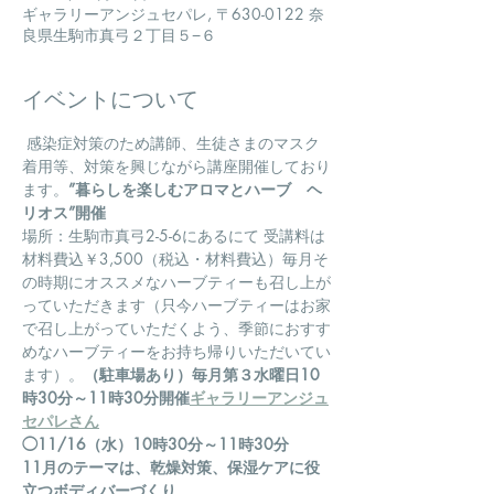
ギャラリーアンジュセパレ, 〒630-0122 奈
良県生駒市真弓２丁目５−６
イベントについて
 感染症対策のため講師、生徒さまのマスク
着用等、対策を興じながら講座開催しており
ます。
”暮らしを楽しむアロマとハーブ　ヘ
リオス”開催
場所：生駒市真弓2-5-6にある
にて
 受講料は
材料費込￥3,500（税込・材料費込）毎月そ
の時期にオススメなハーブティーも召し上が
っていただきます（只今ハーブティーはお家
で召し上がっていただくよう、季節におすす
めなハーブティーをお持ち帰りいただいてい
ます）。
（駐車場あり）
毎月第３水曜日10
時30分～11時30分開催
ギャラリーアンジュ
セパレさん
◯11/16（水）10時30分～11時30分
11月のテーマは、乾燥対策、保湿ケアに役
立つボディバーづくり