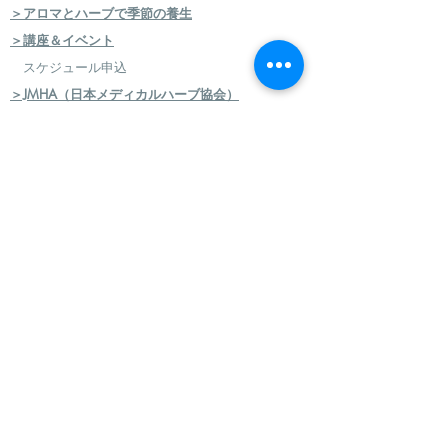
＞アロマとハーブで季節の養生
＞講座＆イベント
スケジュール申込
＞JMHA（日本メディカルハーブ協会）
＞メディカルハーブ検定コース
＞ハーバルセラピストコース
＞日本のハーブセラピストコース
＞ハーバルフードセラピストコース
＞エコロジカルハーバリズム（園芸）実践講座
​
＞エコロジカルハーバリズム（クラフト）実践講
座
＞AEAJ アロマテラピー検定・アドバイザー認定
＞アロマハンドセラピスト
＞アロマインストラクターコース
＞日本フィトセラピー協会 フィトセラピー講座
＞ハンドケアセラピスト認定講座
＞ハンドケアマイスター認定講座