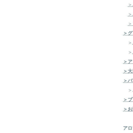
＞
＞
＞
＞グ
＞J
＞J
＞ア
＞大
＞バ
​ 
＞プ
＞お
​​