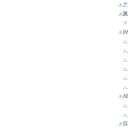
＞ア
＞講
ス
＞J
＞
＞
＞
＞
＞
​
＞
＞A
＞
＞
＞日