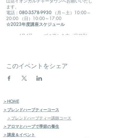
山店イオンカルチャータウンへお願いいたし
ます。
電話：
080-3578-9930
（月～土）10:00～
20:00 （日）10:00～17:00
☆2023年度講座スケジュール
4月4日 ハーブの楽しみ方〈目的別ハ
ーブティーの楽しみ方〉ハーブティー
の美味しい淹れ方、ブレンドハーブテ
ィーづくり。
5月2日 ハーブの楽しみ方〈ハーブを
このイベントをシェア
ちりばめた石鹸づくり〉石鹸素地を使
用し精油を加え手でこねて形作りま
す。
6月6日 ハーブの楽しみ方〈フレッ
シュハーブの楽しみ方いろいろ〉庭の
ハーブを用いた楽しみ方を色々ご紹
介。フレッシュハーブのお持ち帰りい
＞HOME
ただきます。
＞ブレンドハーブティーコース
7月4日 アロマの楽しみ方〈アロマ香
水づくり〉精油を使用して、自分のた
＞ブレンドハーブティー講師コース
めのオリジナル香水を作ります。香り
＞アロマとハーブで季節の養生
のブレンドにより、世界に一つの香水
＞講座＆イベント
が作れます。