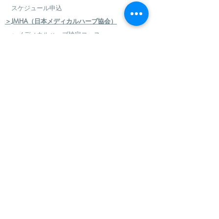
8月1日 アロマの楽しみ方〈アロマボ
スケジュール申込
ディパウダーづくり〉自然素材を使用
＞JMHA（日本メディカルハーブ協会）
して作るボディパウダーにお好みの精
油で香りをプラス。
＞メディカルハーブ検定コース
9月5日 アロマの楽しみ方〈精油の香
＞ハーバルセラピストコース
りで呼吸を整える〉心と体のリラック
ス、リフレッシュ！ロールオンアロマ
＞日本のハーブセラピストコース
づくりと香りで呼吸を整える方法を学
＞ハーバルフードセラピストコース
びます。
＞エコロジカルハーバリズム（園芸）実践講座
10月3日 自分だけのスキンケアづく
り〈植物美容でフェイスケア〉自分で
​
＞エコロジカルハーバリズム（クラフト）実践講
作る自分のためのローション、美容オ
座
イルづくり
11月7日 手浴とセルフハンドケアで
＞AEAJ アロマテラピー検定・アドバイザー認定
冷え対策〈ハーブ手浴とハンドケアで
＞アロマハンドセラピスト
体ぽかぽか〉ボディローション、ボデ
＞アロマインストラクターコース
ィクリームづくり
12月5日 フルーツポマンダーづくり
＞日本フィトセラピー協会 フィトセラピー講座
〈香るクリスマスオーナメント〉オレ
＞ハンドケアセラピスト認定講座
ンジにクローブを刺して乾燥後お部屋
に飾っていただけます。クローブやス
＞ハンドケアマイスター認定講座
パイス、オレンジの香りが心地よいで
＞フィトセラピー・ハンドケア再受講制度
す。
１月30日 乾燥対策、保湿ケア〈アロ