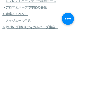
＞ブレンドハーブティー講師コース
＞アロマとハーブで季節の養生
＞講座＆イベント
スケジュール申込
＞JMHA（日本メディカルハーブ協会）
＞メディカルハーブ検定コース
＞ハーバルセラピストコース
＞日本のハーブセラピストコース
＞ハーバルフードセラピストコース
＞エコロジカルハーバリズム（園芸）実践講座
​
＞エコロジカルハーバリズム（クラフト）実践講
座
＞AEAJ アロマテラピー検定・アドバイザー認定
＞アロマハンドセラピスト
＞アロマインストラクターコース
＞日本フィトセラピー協会 フィトセラピー講座
＞ハンドケアセラピスト認定講座