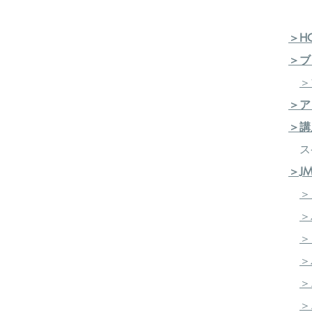
＞H
＞ブ
＞
＞ア
＞講
ス
＞J
＞
＞
＞
＞
＞
​
＞