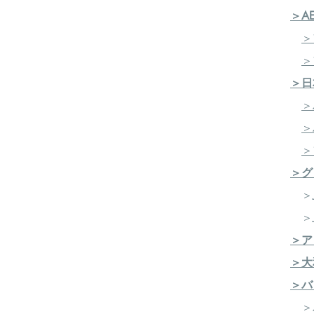
＞A
＞
＞
＞日
＞
＞
＞
＞グ
＞J
＞J
＞ア
＞大
＞バ
​ 