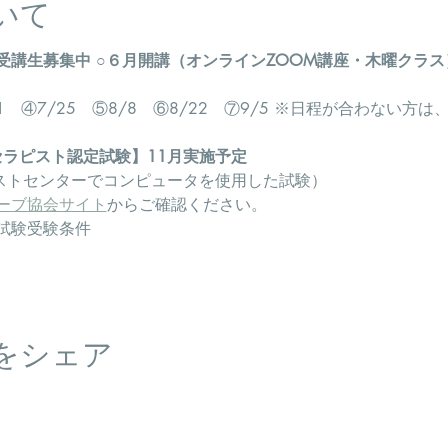
いて
受講生募集中
○６月開講（オンラインZOOM講座・木曜クラス
/11　④7/25　⑤8/8　⑥8/22　⑦9/5 ※日程が合わない
セラピスト認定試験】11月実施予定
テストセンターでコンピュータを使用した試験）
ーブ協会サイト
からご確認ください。
試験受験条件
をシェア