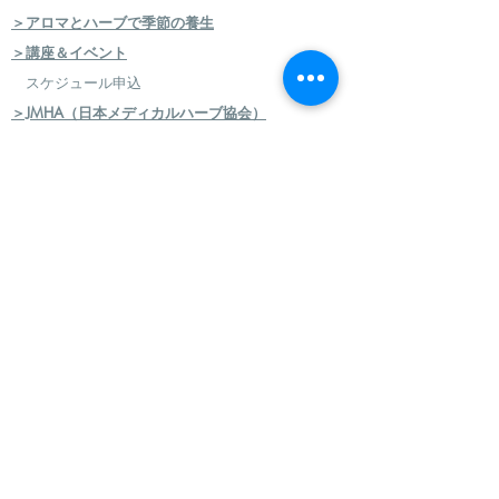
＞アロマとハーブで季節の養生
＞講座＆イベント
スケジュール申込
＞JMHA（日本メディカルハーブ協会）
＞メディカルハーブ検定コース
＞ハーバルセラピストコース
＞日本のハーブセラピストコース
＞ハーバルフードセラピストコース
＞エコロジカルハーバリズム（園芸）実践講座
​
＞エコロジカルハーバリズム（クラフト）実践講
座
＞AEAJ アロマテラピー検定・アドバイザー認定
＞アロマハンドセラピスト
＞アロマインストラクターコース
＞日本フィトセラピー協会 フィトセラピー講座
＞ハンドケアセラピスト認定講座