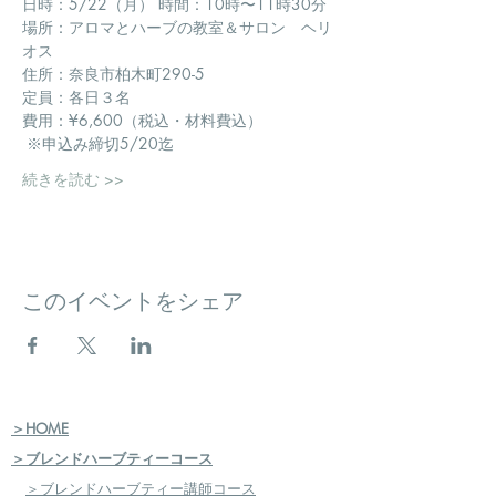
日時：5/22（月） 時間：10時〜11時30分 
場所：アロマとハーブの教室＆サロン　ヘリ
オス 
住所：奈良市柏木町290-5 
定員：各日３名 
費用：¥6,600（税込・材料費込）
 ※申込み締切5/20迄  
続きを読む >>
このイベントをシェア
＞HOME
＞ブレンドハーブティーコース
＞ブレンドハーブティー講師コース