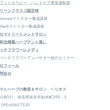
フィトセラピー・ハンドケア再受講制度
リーンフラスコ認定校
-aromaマイスター養成講座
-herbマイスター養成講座
ロマトリートメントサロン
和当帰葉ハーブテント蒸し
ッチフラワーレメディ
＞バッチフラワーアンバサダー紹介セミナー
ロフィール
問合せ
アロマとハーブの教室＆サロン ヘリオス
30-8031 奈良県奈良市柏木町290－5
：090-6060-7530