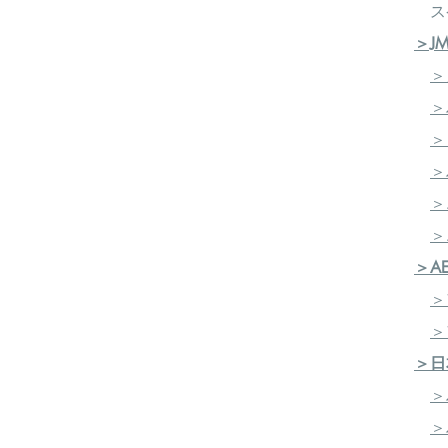
ス
＞J
＞
＞
＞
＞
＞
​
＞
＞A
＞
＞
＞日
＞
＞