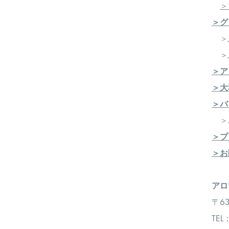
＞
＞グ
＞J
＞J
＞ア
＞大
＞バ
​ 
＞プ
＞お
​​
〒6
TEL