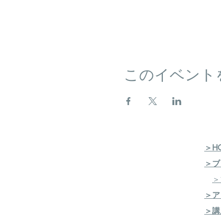
このイベント
＞H
＞ブ
＞
＞ア
＞講