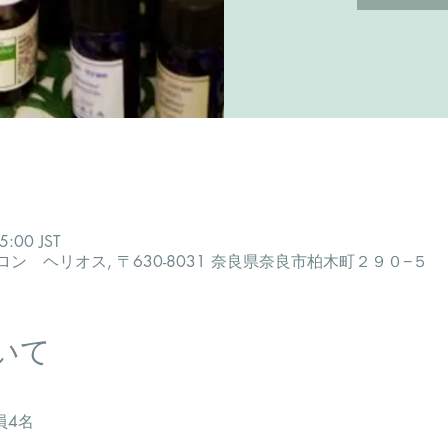
:00 JST
 ヘリオス, 〒630-8031 奈良県奈良市柏木町２９０−５
いて
員4名