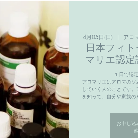
4月05日(日)
  |  
アロ
日本フィト
マリエ認定
１日で認
アロマリエはアロマのソ
していく人のことです。
を知って、自分や家族の
お申し込