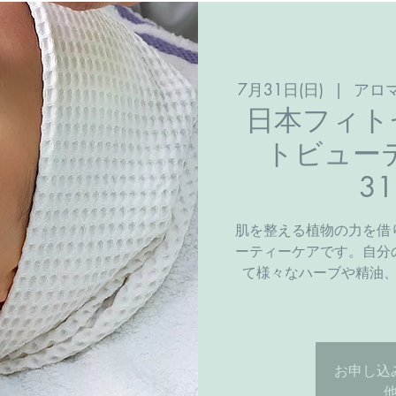
7月31日(日)
  |  
アロ
日本フィト
トビュー
3
肌を整える植物の力を借
ーティーケアです。自分
て様々なハーブや精油
お申し込