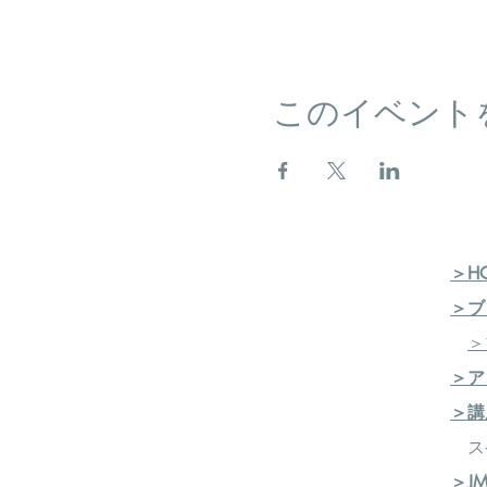
このイベント
＞H
＞ブ
＞
＞ア
＞講
ス
＞J