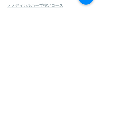
＞メディカルハーブ検定コース
＞ハーバルセラピストコース
＞日本のハーブセラピストコース
＞ハーバルフードセラピストコース
＞エコロジカルハーバリズム（園芸）実践講座
​
＞エコロジカルハーバリズム（クラフト）実践講
座
＞AEAJ アロマテラピー検定・アドバイザー認定
＞アロマハンドセラピスト
＞アロマインストラクターコース
＞日本フィトセラピー協会 フィトセラピー講座
＞ハンドケアセラピスト認定講座
＞ハンドケアマイスター認定講座
＞フィトセラピー・ハンドケア再受講制度
＞グリーンフラスコ認定校
＞J-aromaマイスター養成講座