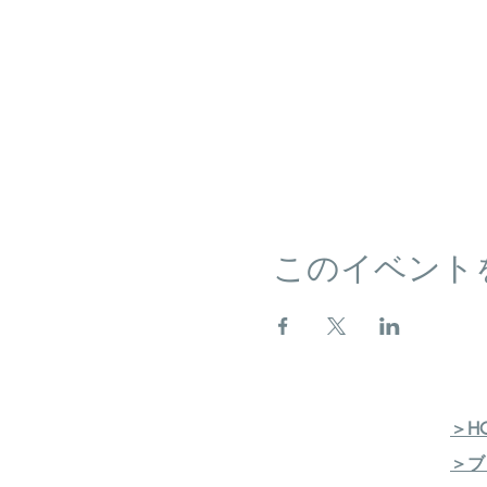
このイベント
＞H
＞ブ