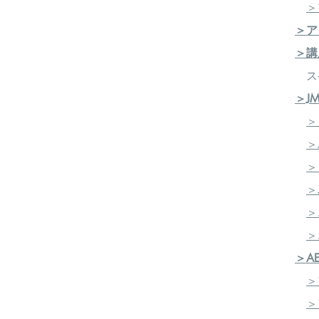
＞
＞ア
＞講
ス
＞J
＞
＞
＞
＞
＞
​
＞
＞A
＞
＞