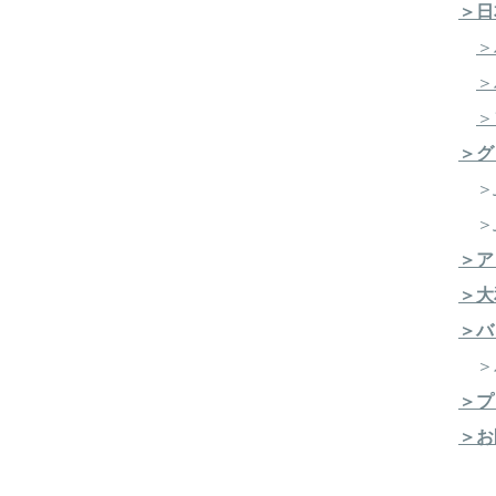
＞日
＞
＞
＞
＞グ
＞J
＞J
＞ア
＞大
＞バ
​ 
＞プ
＞お