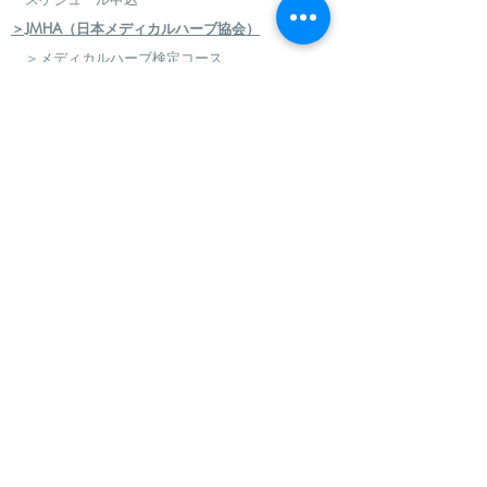
＞JMHA（日本メディカルハーブ協会）
＞メディカルハーブ検定コース
＞ハーバルセラピストコース
＞日本のハーブセラピストコース
＞ハーバルフードセラピストコース
＞エコロジカルハーバリズム（園芸）実践講座
​
＞エコロジカルハーバリズム（クラフト）実践講
座
＞AEAJ アロマテラピー検定・アドバイザー認定
＞アロマハンドセラピスト
＞アロマインストラクターコース
＞日本フィトセラピー協会 フィトセラピー講座
＞ハンドケアセラピスト認定講座
＞ハンドケアマイスター認定講座
＞フィトセラピー・ハンドケア再受講制度
＞グリーンフラスコ認定校