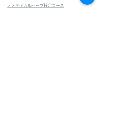
＞メディカルハーブ検定コース
＞ハーバルセラピストコース
＞日本のハーブセラピストコース
＞ハーバルフードセラピストコース
＞エコロジカルハーバリズム（園芸）実践講座
​
＞エコロジカルハーバリズム（クラフト）実践講
座
＞AEAJ アロマテラピー検定・アドバイザー認定
＞アロマハンドセラピスト
＞アロマインストラクターコース
＞日本フィトセラピー協会 フィトセラピー講座
＞ハンドケアセラピスト認定講座
＞ハンドケアマイスター認定講座
＞フィトセラピー・ハンドケア再受講制度
＞グリーンフラスコ認定校
＞J-aromaマイスター養成講座