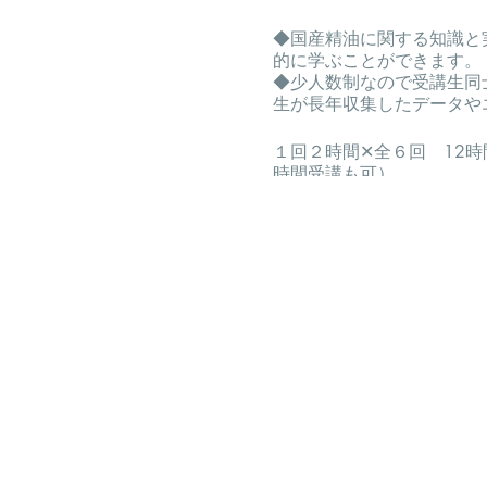
◆国産精油に関する知識と
的に学ぶことができます。
◆少人数制なので受講生同
生が長年収集したデータや
１回２時間✕全６回 12時
時間受講も可）
◯受講料 38,500円（
※受講料改定につきまして
2023年4月以降J-her
す。
4月以降ご受講の場合でも3
ていただきます。
・6回講座終了時に修了証
・認定試験（任意）受験後
「グリーンフラスコ認定 J－
◯認定試験受験される方
受験料 3,300円（税込）
合格後認定証申請費用として