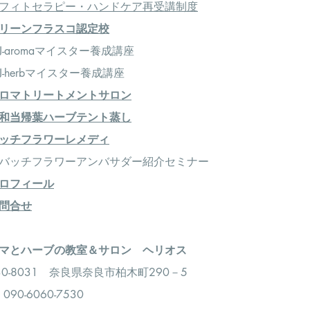
フィトセラピー・ハンドケア再受講制度
リーンフラスコ認定校
-aromaマイスター養成講座
-herbマイスター養成講座
ロマトリートメントサロン
和当帰葉ハーブテント蒸し
ッチフラワーレメディ
＞バッチフラワーアンバサダー紹介セミナー
ロフィール
問合せ
アロマとハーブの教室＆サロン ヘリオス
30-8031 奈良県奈良市柏木町290－5
：090-6060-7530