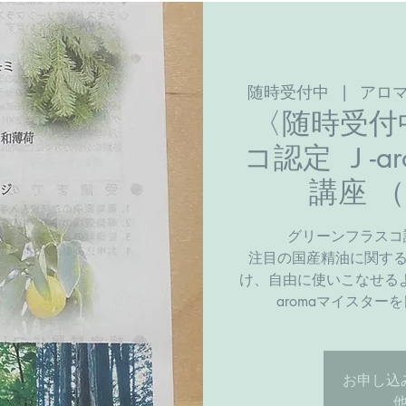
随時受付中
  |  
アロ
〈随時受付
コ認定 Ｊ-a
講座 
グリーンフラスコ認
注目の国産精油に関す
け、自由に使いこなせる
aromaマイスタ
お申し込