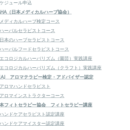
ケジュール申込
ナルレシピ～
MHA（日本メディカルハーブ協会）
メディカルハーブ検定コース
ハーバルセラピストコース
校にて認定試験を行います。
になります。
日本のハーブセラピストコース
別途受験申込が必要になります。
ハーバルフードセラピストコース
明書を発行いたします。
エコロジカルハーバリズム（園芸）実践講座
エコロジカルハーバリズム（クラフト）実践講座
を取得し、認定証の申請手続き（申請料5,500円）をされた方
EAJ アロマテラピー検定・アドバイザー認定
認定証」を授与いたします。（
永年資格
となり、年会費等は発生し
アロマハンドセラピスト
アロマインストラクターコース
本フィトセラピー協会 フィトセラピー講座
ハンドケアセラピスト認定講座
ハンドケアマイスター認定講座