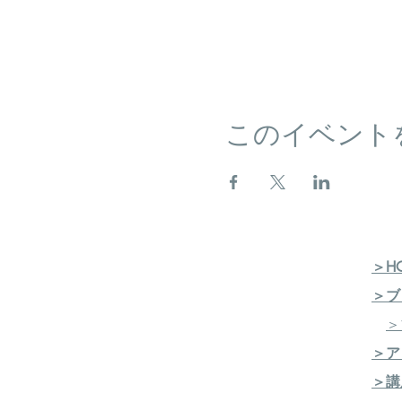
​※受講希望の方は、6/1
Ｊ-aromaカリキュラム
ＬESSON １
●Ｊ-aroma総論●各論
LESSON ２
このイベント
● 国産基剤の製剤学●各
実習：リップクリーム
LESSON ３
●樹木精油とかんきつ精油
実習：シャンプー
LESSON ４
＞H
● 国産精油の歴史●各論④
＞ブ
実習：軟膏
＞
LESSON ５
＞ア
●女性の健康と国産精油●
＞講
実習：マッサージオイル