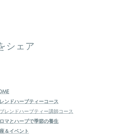
5迄にお申込下さい。日程が合わない方はご相談させていただき
①（北海道モミ／沖縄月桃） 実習：スキンケアローション
をシェア
論②（高知ユズ／土佐小夏／戸田香果橘）
●各論③（青森ヒバ／木曽ヒノキ／空海高野槇）
OME
（北海道和薄荷／筑後樟脳）
レンドハーブティーコース
ブレンドハーブティー講師コース
ロマとハーブで季節の養生
各論⑤（四万十ショウガ／埼玉クロモジ）
座＆イベント