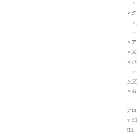
＞
＞グ
＞J
＞J
＞ア
＞大
＞バ
​ 
＞プ
＞お
​​
〒6
TEL