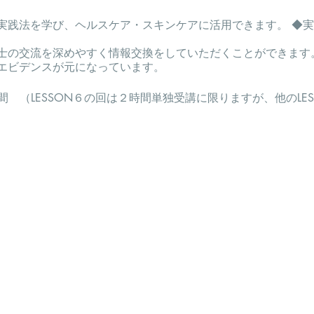
実践法を学び、ヘルスケア・スキンケアに活用できます。 ◆
士の交流を深めやすく情報交換をしていただくことができます
エビデンスが元になっています。
間 （LESSON６の回は２時間単独受講に限りますが、他のLE
テキスト・材料費込）（税込）
お知らせ
bマイスター養成講座受講料を￥40,700円（テキスト・材料費込）
月末日迄のお申込手続き完了の方は、￥38,500円（テキス
発行
、合格証取得し、申請手続きをされた方に
aroma マイスター認定証」授与
（永年資格）
 5,500円（税込）