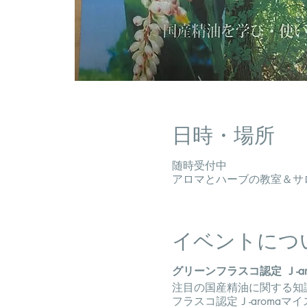
日時・場所
随時受付中
アロマとハーブの教室＆サロン
イベントにつ
グリーンフラスコ認定 Ｊ-a
注目の国産精油に関する知
フラスコ認定Ｊ-aroma