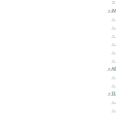
ス
LESSON ６
●卒業発表会～私のオリジ
＞J
＞
～認定試験について～
＞
・講座終了後に別途、認定
・受験資格は、講座の修了
＞
・認定試験を受験する方は
＞
・認定試験合格者に合格証
＞
～認定資格取得について～
​
＞
・認定試験受験後に合格証
＞A
定 Ｊ-aromaマイスター
＞
＞
＞日
＞
＞