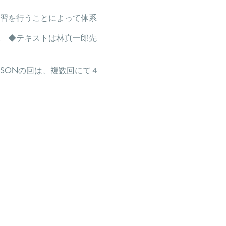
実習を行うことによって体系
。 ◆テキストは林真一郎先
SSONの回は、複数回にて４
（税込）
とさせていただきま
ト・材料費込）（税込）とさせ