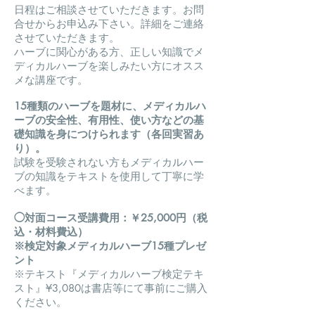
日程はご相談させていただきます。お問
合せからお申込み下さい。
詳細をご連絡
させていただきます。
ハーブに関心がある方、正しい知識でメ
ディカルハーブを楽しみたい方にオスス
メな講座です。
15種類のハーブを題材に、メディカルハ
ーブの安全性、有用性、使い方などの基
礎知識を身につけられます（各回実習あ
り）
。
試験を受験されない方もメディカルハー
ブの知識をテキストを使用して丁寧に学
べます。
​◯対
面コース
受講費用：￥25,000円（
税
込・材料費込）
※検定対象メディカルハーブ15種プレゼ
ント
※
テキスト『メディカルハーブ検定テキ
スト』¥3,080は書店等にて事前にご購入
ください。