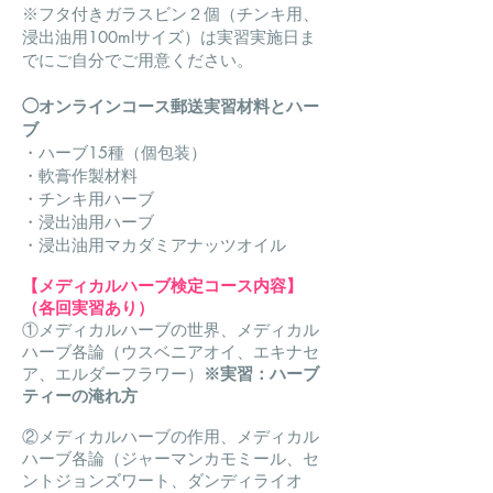
※フタ付きガラスビン２個（チンキ用、
浸出油用100mlサイズ）は実習実施日ま
でにご自分でご用意ください。
オンラインコース郵送実習材料とハー
◯
ブ
・ハーブ15種（個包装）
・軟膏作製材料
・チンキ用ハーブ
・浸出油用ハーブ
・浸出油用マカダミアナッツオイル
【メディカルハーブ検定コース内容】
（各回実習あり）
①メディカルハーブの世界、メディカル
ハーブ各論（ウスベニアオイ、エキナセ
ア、エルダーフラワー）
※実習：ハーブ
ティーの淹れ方
②メディカルハーブの作用、メディカル
ハーブ各論（ジャーマンカモミール、セ
ントジョンズワート、ダンディライオ