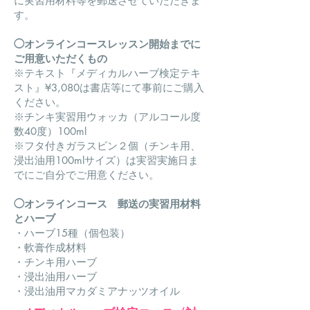
に実習用材料等を郵送させていただきま
す。
オンラインコースレッスン開始までに
◯
ご用意いただくもの
※テキスト『メディカルハーブ検定テキ
スト』¥3,080は書店等にて事前にご購入
ください。
※チンキ実習用ウォッカ（アルコール度
数40度）100ml
※フタ付きガラスビン２個（チンキ用、
浸出油用100mlサイズ）は実習実施日ま
でにご自分でご用意ください。
オンラインコース 郵送の実習用材料
◯
とハーブ
・ハーブ15種（個包装）
・軟膏作成材料
・チンキ用ハーブ
・浸出油用ハーブ
・浸出油用マカダミアナッツオイル