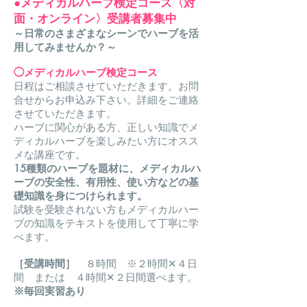
●メディカルハーブ検定コース
〈対
面・オンライン〉
受講者募集中
～日常のさまざまなシーンでハーブを活
用して
みませんか？～
◯
メディカルハーブ検定コース
日程はご相談さ
せていただきます。お問
合せからお申込み下さい。
詳細をご連絡
させていただきます。
ハーブに関心がある方、正しい知識でメ
ディカルハーブを楽しみたい方にオスス
メな講座です。
15種類のハーブを題材に、メディカルハ
ーブの安全性、有用性、使い方などの基
礎知識を身につけられます。
試験を受験されない方もメディカルハー
ブの知識をテキストを使用して丁寧に学
べます。
［受講時間］
８時間
※２時間✕４日
間 または ４時間✕２日間
選べます。
※毎回実習あり