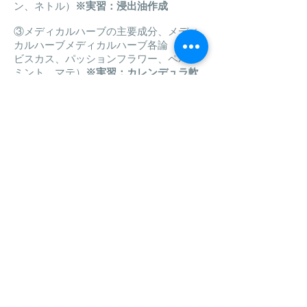
ン、ネトル）
※実習：浸出油作成
​③メディカルハーブの主要成分、メディ
カルハーブメディカルハーブ各論（ハイ
ビスカス、パッションフラワー、ペパー
ミント、マテ）
※実習：カレンデュラ軟
膏作成
④メディカルハーブの活用、メディカル
ハーブの各論（マルベリー、
ラズベリー
リーフ、リンデン、ローズヒップ）
※実
習：チンキ作成
メディカルハーブ15種
※
ウスベニアオイ、エキナセア、エルダー
フラワー、ジャーマンカモミール、セン
トジョンズワート、ダンディライオン、
ネトル、ハイビス
カス、パッションフラ
ワー、ペパーミント、マテ、マルベリ
ー、ラズベリーリーフ、リンデン、ロー
ズヒップ
〈平日・土日クラス〉​例）（全２回）10